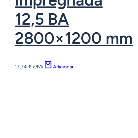
12,5 BA
2800×1200 mm
17,74
€
Adicionar
c/IVA