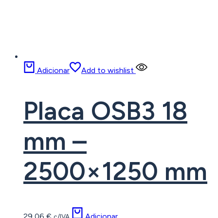
Adicionar
Add to wishlist
Placa OSB3 18
mm –
2500×1250 mm
29,06
€
Adicionar
c/IVA