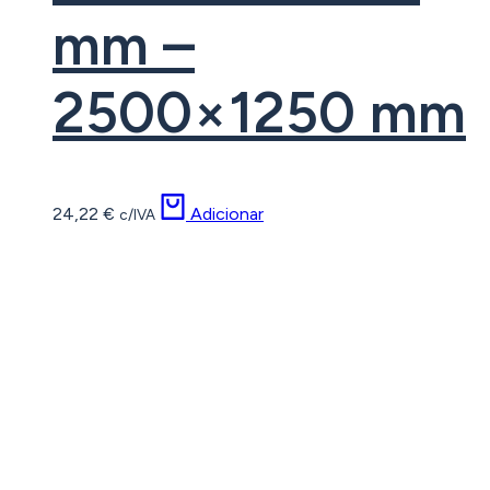
mm –
2500×1250 mm
24,22
€
Adicionar
c/IVA