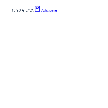
13,20
€
Adicionar
c/IVA