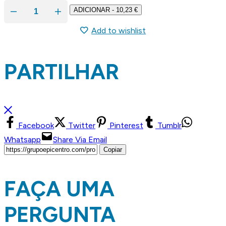
ADICIONAR
-
10,23
€
Quantidade
de
Add to wishlist
XPS
Danopren
TR-
P
100
PARTILHAR
1250x600x100
mm
Facebook
Twitter
Pinterest
Tumblr
Whatsapp
Share Via Email
Copiar
FAÇA UMA
PERGUNTA