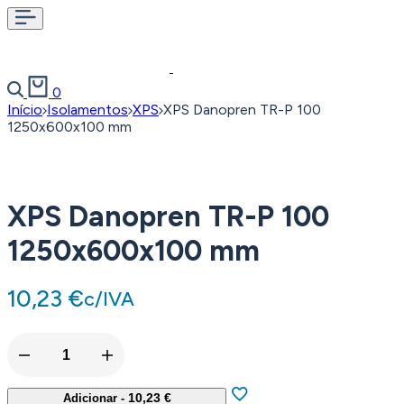
Pesquisar
Carrinho
0
Início
Isolamentos
XPS
XPS Danopren TR-P 100
1250x600x100 mm
XPS Danopren TR-P 100
1250x600x100 mm
10,23
€
c/IVA
Quantidade
de
XPS
10,23
€
Adicionar
-
Danopren