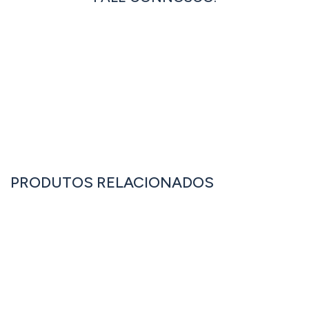
ENTRAR EM CONTACTO
OU LIGUE JÁ: +351 262 833 333
PRODUTOS RELACIONADOS