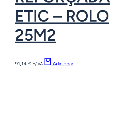
ETIC – ROLO
25M2
91,14
€
Adicionar
c/IVA