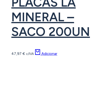
PLACAS LÃ
MINERAL –
SACO 200UN
47,97
€
Adicionar
c/IVA