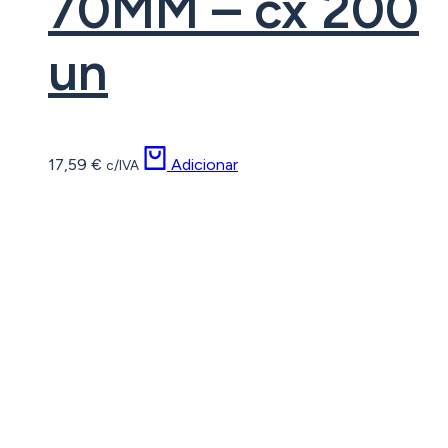
70MM – cx 200
un
17,59
€
Adicionar
c/IVA