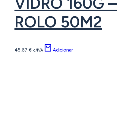
VIDRO 160G –
ROLO 50M2
45,67
€
Adicionar
c/IVA