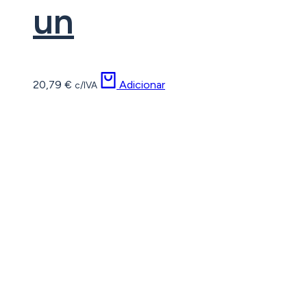
un
20,79
€
Adicionar
c/IVA