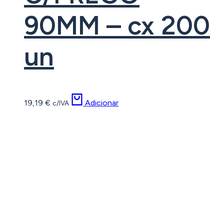
90MM – cx 200
un
19,19
€
Adicionar
c/IVA