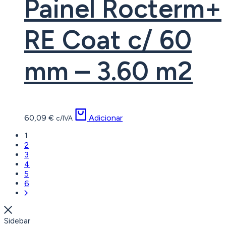
Painel Rocterm+
RE Coat c/ 60
mm – 3.60 m2
60,09
€
Adicionar
c/IVA
1
2
3
4
5
6
Sidebar