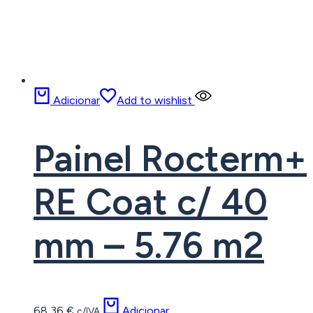
Adicionar
Add to wishlist
Painel Rocterm+
RE Coat c/ 40
mm – 5.76 m2
68,36
€
Adicionar
c/IVA