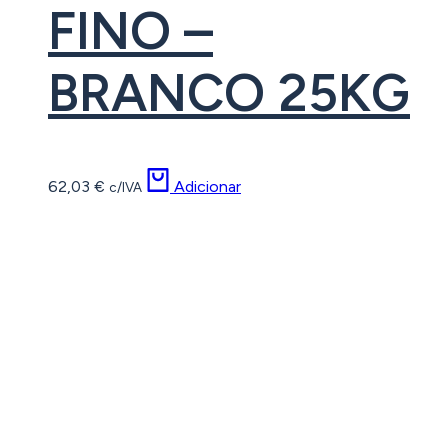
FINO –
BRANCO 25KG
62,03
€
Adicionar
c/IVA