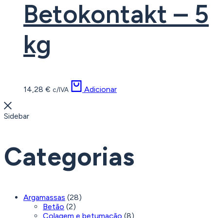
Betokontakt – 5
kg
14,28
€
Adicionar
c/IVA
Sidebar
Categorias
Argamassas
(28)
Betão
(2)
Colagem e betumação
(8)