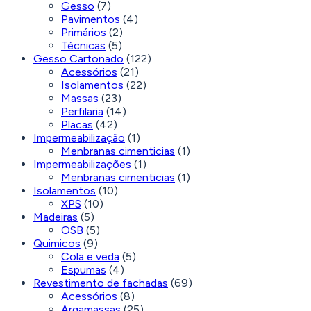
Gesso
(7)
Pavimentos
(4)
Primários
(2)
Técnicas
(5)
Gesso Cartonado
(122)
Acessórios
(21)
Isolamentos
(22)
Massas
(23)
Perfilaria
(14)
Placas
(42)
Impermeabilização
(1)
Menbranas cimenticias
(1)
Impermeabilizações
(1)
Menbranas cimenticias
(1)
Isolamentos
(10)
XPS
(10)
Madeiras
(5)
OSB
(5)
Quimicos
(9)
Cola e veda
(5)
Espumas
(4)
Revestimento de fachadas
(69)
Acessórios
(8)
Argamassas
(25)