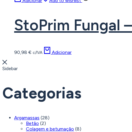
Adicionar
Add to wishlist
StoPrim Fungal –
90,98
€
Adicionar
c/IVA
Sidebar
Categorias
Argamassas
(28)
Betão
(2)
Colagem e betumação
(8)