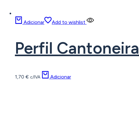
Adicionar
Add to wishlist
Perfil Cantoneir
1,70
€
Adicionar
c/IVA