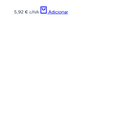
5,92
€
Adicionar
c/IVA