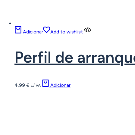
Adicionar
Add to wishlist
Perfil de arran
4,99
€
Adicionar
c/IVA