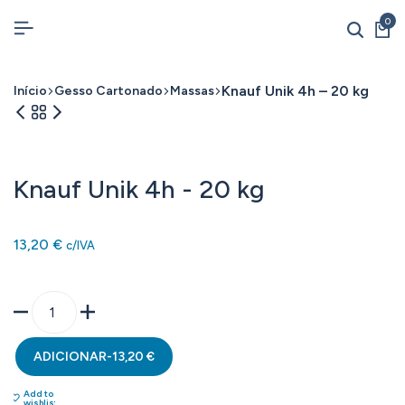
0
Knauf Unik 4h – 20 kg
Início
Gesso Cartonado
Massas
Knauf Unik 4h - 20 kg
13,20
€
c/IVA
ADICIONAR
-
13,20
€
Add to
wishlist