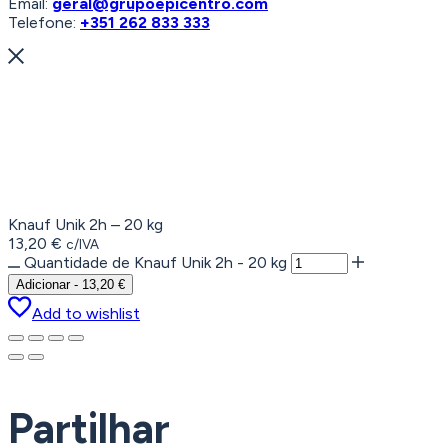
Email:
geral@grupoepicentro.com
Telefone:
+351 262 833 333
Knauf Unik 2h – 20 kg
13,20
€
c/IVA
Quantidade de Knauf Unik 2h - 20 kg
Adicionar
-
13,20
€
Add to wishlist
Partilhar