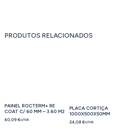
PRODUTOS RELACIONADOS
PAINEL ROCTERM+ RE
PLACA CORTIÇA
COAT C/ 60 MM – 3.60 M2
1000X500X50MM
60,09
€
c/IVA
24,08
€
c/IVA