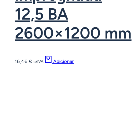
12,5 BA
2600×1200 mm
16,46
€
Adicionar
c/IVA