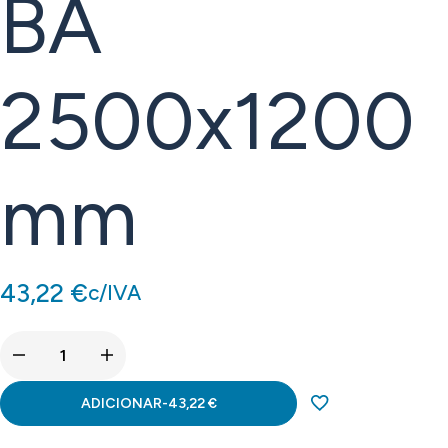
BA
2500x1200
mm
43,22
€
c/IVA
ADICIONAR
-
43,22
€