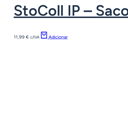
StoColl IP – Sac
11,99
€
Adicionar
c/IVA