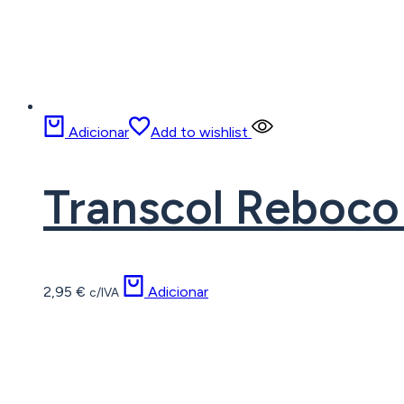
Adicionar
Add to wishlist
Transcol Reboco 
2,95
€
Adicionar
c/IVA