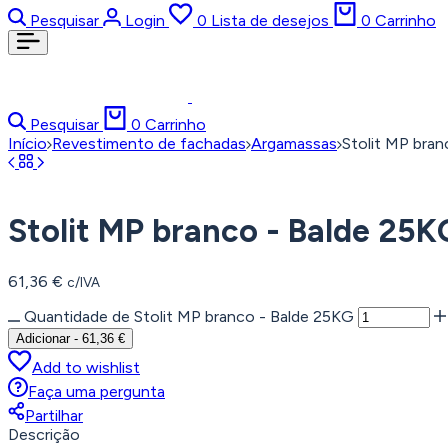
Pesquisar
Login
0
Lista de desejos
0
Carrinho
Pesquisar
0
Carrinho
Início
Revestimento de fachadas
Argamassas
Stolit MP bra
Stolit MP branco - Balde 25K
61,36
€
c/IVA
Quantidade de Stolit MP branco - Balde 25KG
Adicionar
-
61,36
€
Add to wishlist
Faça uma pergunta
Partilhar
Descrição