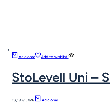
Adicionar
Add to wishlist
StoLevell Uni –
18,19
€
Adicionar
c/IVA