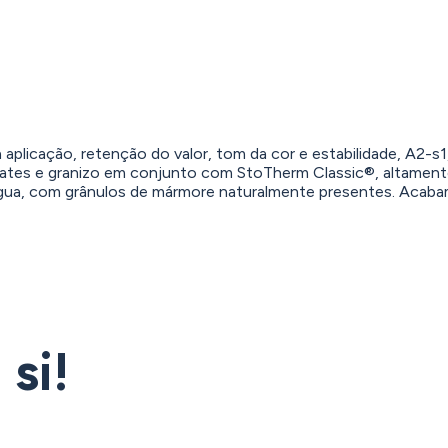
plicação, retenção do valor, tom da cor e estabilidade, A2-
mbates e granizo em conjunto com StoTherm Classic®, altament
m água, com grânulos de mármore naturalmente presentes. Acab
si!