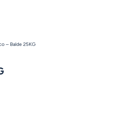
nco – Balde 25KG
G