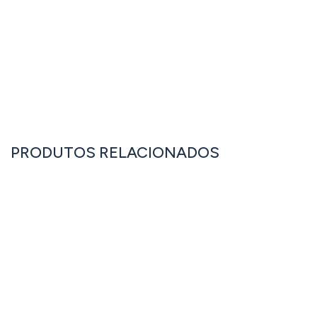
ENTRAR EM CONTACTO
OU LIGUE JÁ: +351 262 833 333
PRODUTOS RELACIONADOS